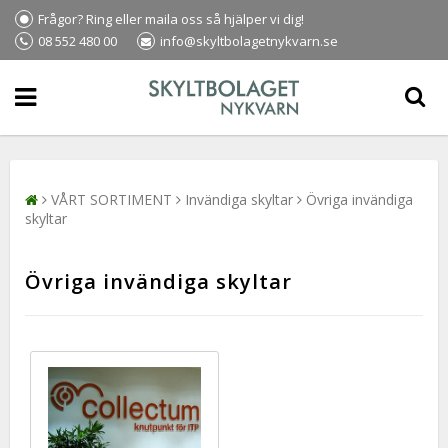
Frågor? Ring eller maila oss så hjälper vi dig!
08 552 480 00
info@skyltbolagetnykvarn.se
VÅRT SORTIMENT
Invändiga skyltar
Övriga invändiga
skyltar
Övriga invändiga skyltar