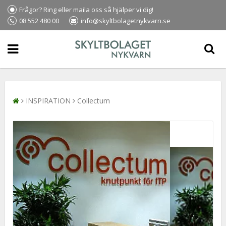
Frågor? Ring eller maila oss så hjälper vi dig!
08 552 480 00
info@skyltbolagetnykvarn.se
INSPIRATION
Collectum